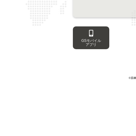
GSモバイル
アプリ
©日