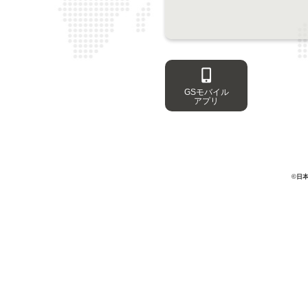
GSモバイル
アプリ
©日