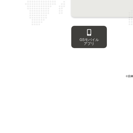
GSモバイル
アプリ
©日