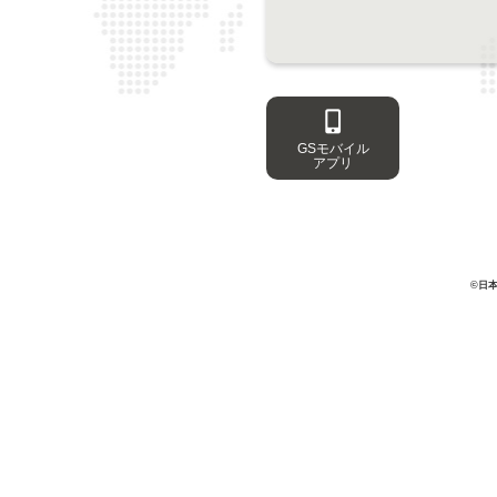
GSモバイル
アプリ
©日